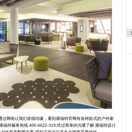
通过网络让我们牵线结缘，看到康福特官网有各种款式的户外家
:400-6622-319,
,
康福特服务热线
经过简单的沟通了解
康福特设计