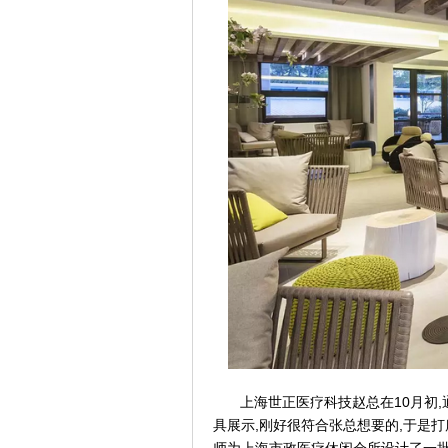
10
,
上海世正医疗科技赵总在
月初
,
,
具展示
刚好很符合张总想要的
于是打