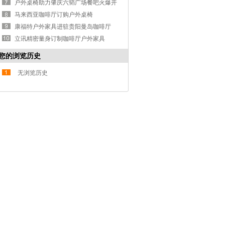
椅
户外桌椅助力肇庆六韬广场餐吧火爆开
业
马来西亚咖啡厅订购户外桌椅
康福特户外家具进驻贵阳曼岛咖啡厅
立讯精密量身订制咖啡厅户外家具
您的浏览历史
无浏览历史