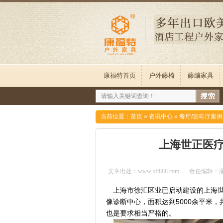
康福特首页
户外藤椅
藤编家具
当前位置：
首页
»
资讯中心
»
餐厅/咖啡厅案例
上海世正医
文章出处：www.kft888.com
责任编辑：
上海市徐汇区业已启动建设的上海
5000
像诊断中心，面积达到
余平米，
。
也是要求相当严格的