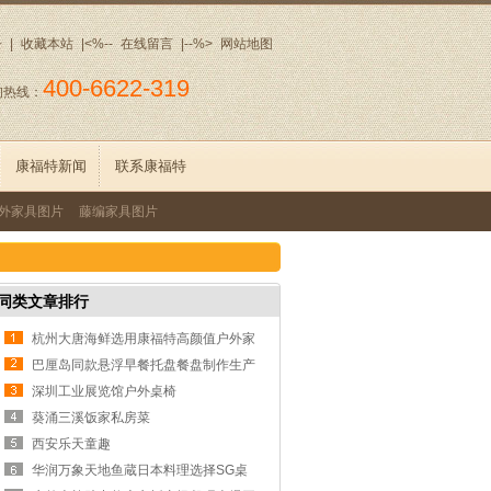
册
|
收藏本站
|<%--
在线留言
|--%>
网站地图
400-6622-319
询热线：
康福特新闻
联系康福特
外家具图片
藤编家具图片
同类文章排行
杭州大唐海鲜选用康福特高颜值户外家
具
巴厘岛同款悬浮早餐托盘餐盘制作生产
厂家
深圳工业展览馆户外桌椅
葵涌三溪饭家私房菜
西安乐天童趣
华润万象天地鱼蔵日本料理选择SG桌