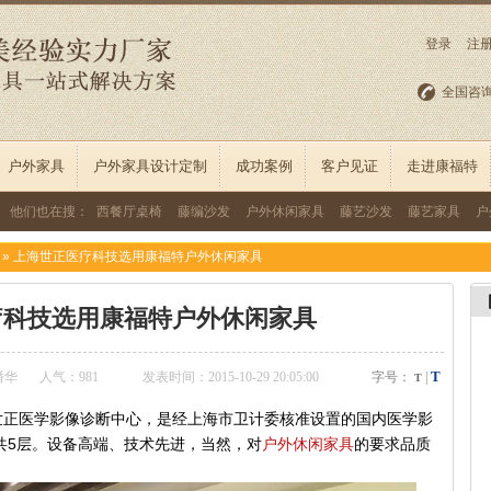
登录
注
全国咨
户外家具
户外家具设计定制
成功案例
客户见证
走进康福特
他们也在搜：
西餐厅桌椅
藤编沙发
户外休闲家具
藤艺沙发
藤艺家具
户
»
上海世正医疗科技选用康福特户外休闲家具
疗科技选用康福特户外休闲家具
T
潘华
人气：
981
发表时间：2015-10-29 20:05:00
字号：
|
T
世正医学影像诊断中心，是经上海市卫计委核准设置的国内医学影
5
共
层。设备高端、技术先进，
当然，对
户外休闲家具
的要求品质