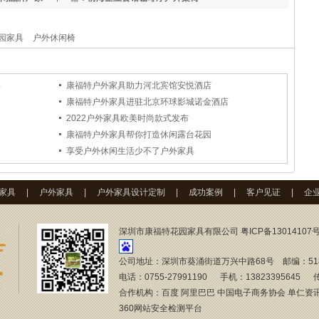
园家具
户外休闲椅
具
康福特户外家具助力河北宾馆安悦酒店
康福特户外家具进驻北京环球影城诺金酒店
2022户外家具欧美时尚款式发布
？
康福特户外家具帮你打造休闲露台花园
享受户外休闲生活少不了户外家具
家具
|
户外家具
|
户外家具设计定制
|
成功案例
|
客户见证
|
企
深圳市康福特花园家具有限公司
粤ICP备13014107号
公司地址：深圳市葵涌街道万兴中路68号 邮编：51
电话：0755-27991190 手机：13823395645 传
合作机构：百度 阿里巴巴 中国电子商务协会 单仁资
360网站安全检测平台