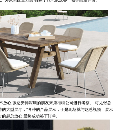
,
批户外家具配置方案
得到了张总以及各个领导高度评价。
,
,
不放心
张总安排深圳的朋友来康福特公司进行考察
可见张总
“
特
的大型展厅，
各种的产品展示，于是现场就与赵总视频，展示
,
.
方的赵总放心
最终成功签下订单