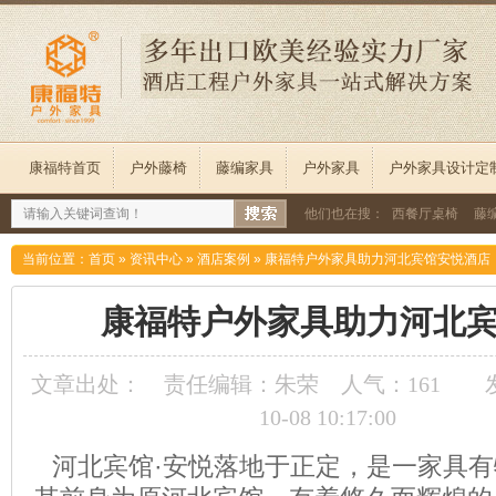
康福特首页
户外藤椅
藤编家具
户外家具
户外家具设计定
他们也在搜：
西餐厅桌椅
藤
当前位置：
首页
»
资讯中心
»
酒店案例
»
康福特户外家具助力河北宾馆安悦酒店
康福特户外家具助力河北
文章出处：
责任编辑：朱荣
人气：
161
10-08 10:17:00
河北宾馆·安悦落地于正定，是
一家具有