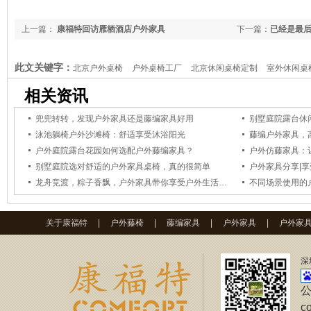
上一篇：
康福特回访雁栖酒店户外家具
下一篇：
已经是最
此文关键字：
北京户外桌椅
户外桌椅工厂
北京休闲桌椅定制
室外休闲桌
厂
相关资讯
兜兜转转，发现户外家具还是藤编家具好用
别墅庭院露台休
泳池躺椅户外沙滩椅：舒适享受沐浴阳光
藤编户外家具，
户外庭院露台花园如何选配户外藤编家具？
户外仿藤家具：
别墅庭院选对舒适的户外家具桌椅，真的很简单
户外家具分享|
龙舟竞渡，粽子香飘，户外家具带你享受户外生活更能突显节日气氛
不同场景使用的
关于康福特
|
户外藤椅
|
藤编家具
|
户外家具
|
户外家
深
公
c