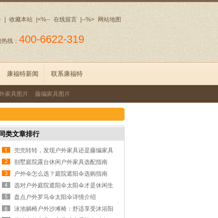
册
|
收藏本站
|<%--
在线留言
|--%>
网站地图
400-6622-319
询热线：
康福特新闻
联系康福特
外家具图片
藤编家具图片
同类文章排行
兜兜转转，发现户外家具还是藤编家具
好用
别墅庭院露台休闲户外家具选配指南
户外伞怎么选？庭院遮阳伞选购指南
选对户外庭院遮阳伞太阳伞才是休闲生
活秩序
盘点户外罗马伞太阳伞详情介绍
泳池躺椅户外沙滩椅：舒适享受沐浴阳