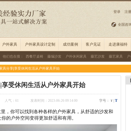
登录
注
全国咨
户外家具
户外家具设计定制
成功案例
客户见证
走进康福特
他们也在搜：
西餐厅桌椅
藤编沙发
户外休闲家具
藤艺沙发
藤艺家具
户
家具分享|享受休闲生活从户外家具开始
|享受休闲生活从户外家具开始
T
人气：
61
发表时间：2023-06-26 09:14:00
字号：
|
T
这里，你可以找到各种各样的户外家具，从舒适的沙发和
让你的户外空间变得更加舒适和有用。