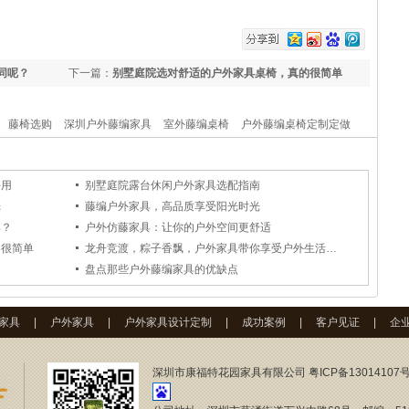
同呢？
下一篇：
别墅庭院选对舒适的户外家具桌椅，真的很简单
藤椅选购
深圳户外藤编家具
室外藤编桌椅
户外藤编桌椅定制定做
好用
别墅庭院露台休闲户外家具选配指南
光
藤编户外家具，高品质享受阳光时光
具？
户外仿藤家具：让你的户外空间更舒适
的很简单
龙舟竞渡，粽子香飘，户外家具带你享受户外生活更能突显节日气氛
？
盘点那些户外藤编家具的优缺点
家具
|
户外家具
|
户外家具设计定制
|
成功案例
|
客户见证
|
企
深圳市康福特花园家具有限公司
粤ICP备13014107号