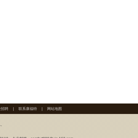
业招聘
|
联系康福特
|
网站地图
-