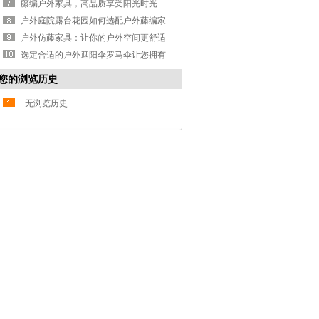
光
藤编户外家具，高品质享受阳光时光
户外庭院露台花园如何选配户外藤编家
具？
户外仿藤家具：让你的户外空间更舒适
选定合适的户外遮阳伞罗马伞让您拥有
愉快又舒适的户外空间
您的浏览历史
无浏览历史