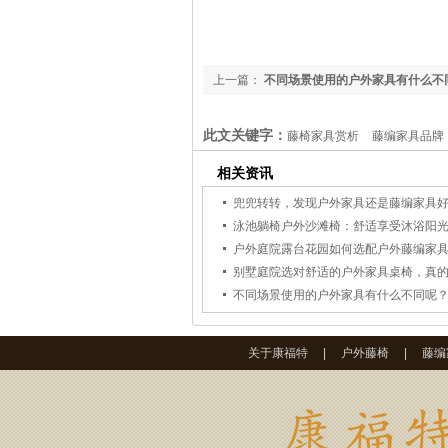
上一篇：
不同场景使用的户外家具有什么不
此文关键字：
藤椅家具赏析
藤编家具品牌
户外藤艺休闲桌椅
广东户外编藤家具厂家
相关资讯
兜兜转转，发现户外家具还是藤编家具
泳池躺椅户外沙滩椅：舒适享受沐浴阳
户外庭院露台花园如何选配户外藤编家
别墅庭院选对舒适的户外家具桌椅，真
不同场景使用的户外家具有什么不同呢
关于康福特
|
户外藤椅
|
藤编