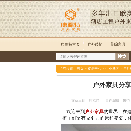
康福特首页
户外藤椅
藤编家具
当前位置：
首页
»
资讯中心
»
行业新闻
»
户外
户外家具分享
文章出处：康福特
责任编辑：朱荣
欢迎来到
户外家具
的世界！在
椅子到富有吸引力的床和餐桌，