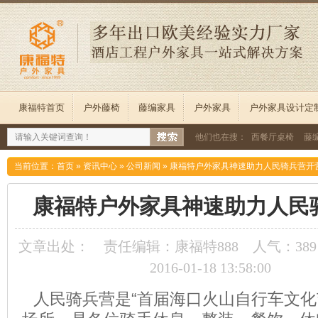
康福特首页
户外藤椅
藤编家具
户外家具
户外家具设计定
他们也在搜：
西餐厅桌椅
藤
当前位置：
首页
»
资讯中心
»
公司新闻
»
康福特户外家具神速助力人民骑兵营开
康福特户外家具神速助力人民
文章出处：
责任编辑：康福特888
人气：
389
2016-01-18 13:58:00
人民骑兵营是“首届海口火山自行车文化