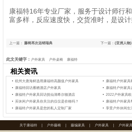
康福特16年专业厂家，服务于设计师行
富多样，反应速度快，交货准时，是设计
上一篇：
藤椅再次远销瑞典
下一篇：
{亚洲人物
此文关键字：
户外家具
户外桌椅
康福特
相关资讯
杭州大唐海鲜选用康福特高颜值户外家具
康福特户外家具
康福特回访雁栖酒店户外家具
康福特户外家具
康福特户外家具回访抚仙湖希尔顿酒店
2022户外家具
买休闲户外家具你关注的仅仅是价格吗？
康福特户外家具
康福特户外家具是您的私人定制厂家
享受户外休闲生
关于康福特
|
户外藤椅
|
藤编家具
|
户外家具
|
户外家