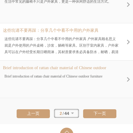
生活中常见的藤椅不只是户外家具，更是一种休闲舒适的生活方式。
这些坑请不要再踩：分享几个中看不中用的户外家具
这些坑请不要再踩：分享几个中看不中用的户外家具 户外家具顾名思义
就是户外使用的户外桌椅，沙发，躺椅等家具。区别于室内家具，户外家
具可以在户外经受长期日晒雨淋，其材质要求务必具备防水，耐晒，易清
洗，不生锈的特点。简单来说，只有使用了这样特点的户外材料所制家
具，才能称之为户外家具。否则，即使款式形状像，而材料仍然用的是普
Brief introduction of rattan chair material of Chinese outdoor
通室内材料，那制成品也不能称为户外家具。 市面上许多户外家具，采
furniture
Brief introduction of rattan chair material of Chinese outdoor furniture
用了室内家具的设计元素，在外形，功能，舒适度等多方面与室内家具相
像。但也有一些户外家具，外形标新立异，制作用材不严谨，造出来一
些“
2
/
44
上一页
下一页