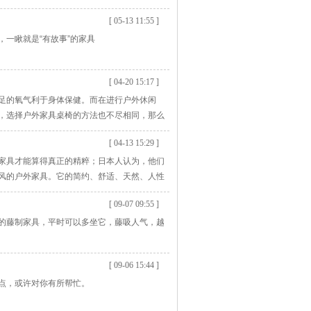
[ 05-13 11:55 ]
一瞅就是“有故事”的家具
[ 04-20 15:17 ]
足的氧气利于身体保健。而在进行户外休闲
，选择户外家具桌椅的方法也不尽相同，那么
[ 04-13 15:29 ]
家具才能算得真正的精粹；日本人认为，他们
风的户外家具。它的简约、舒适、天然、人性
力下渴望得到的。
[ 09-07 09:55 ]
的藤制家具，平时可以多坐它，藤吸人气，越
[ 09-06 15:44 ]
点，或许对你有所帮忙。