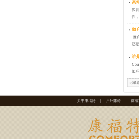
高
深
性
做
做
还
障
谁是
疵
序
Co
加
记录总
关于康福特
|
户外藤椅
|
藤编