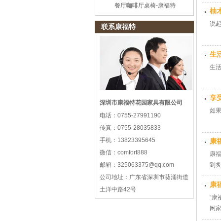
餐厅咖啡厅桌椅-康福特
柚
说
联系康福特
生
生
享
深圳市康福特花园家具有限公司
如
电话：
0755-27991190
传真：
0755-28035833
手机：
13823395645
康
微信：
comfort888
康
邮箱：
325063375@qq.com
到
公司地址：
广东省深圳市葵涌街道
康
土洋中路42号
“
闲