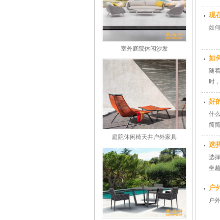
现
如
室外庭院休闲沙发
如
随
时
如
好
什
简
化
庭院休闲椅天井户外家具
选
选
坐
户
户