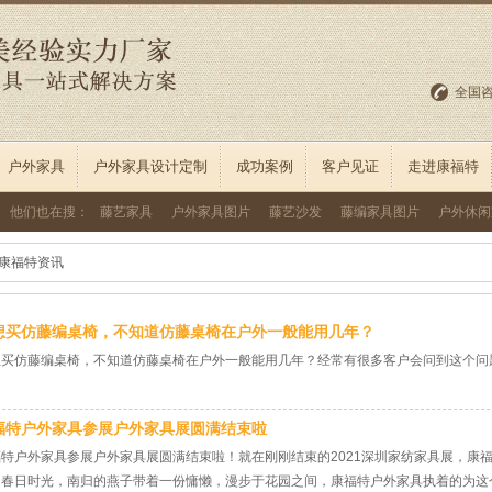
全国
户外家具
户外家具设计定制
成功案例
客户见证
走进康福特
他们也在搜：
藤艺家具
户外家具图片
藤艺沙发
藤编家具图片
户外休闲
康福特资讯
想买仿藤编桌椅，不知道仿藤桌椅在户外一般能用几年？
想买仿藤编桌椅，不知道仿藤桌椅在户外一般能用几年？经常有很多客户会问到这个问
福特户外家具参展户外家具展圆满结束啦
福特户外家具参展户外家具展圆满结束啦！就在刚刚结束的2021深圳家纺家具展，康
的春日时光，南归的燕子带着一份慵懒，漫步于花园之间，康福特户外家具执着的为这