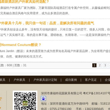
端星级酒店的户外家具如何选配？
圳康福特户外家具厂家为洲际、万豪等国际高端酒店打造专属户外空间，从藤编桌椅到
，完美融合酒店风格与实用需求，成为众多酒店的选择。
户外家具十几年，我只信一句话：品质，是解决所有问题的底气
户外家具创业这么多年，没有惊天动地的捷径，只有日复一日的坚守。很多人问我，你
是运气？其实都不是。靠的是出事不躲、遇错敢改、长期靠谱。——这是深圳康福特户
。 户外家具工厂 据工厂老板回忆；早几年做出口订单，工厂经历过一次印象极深的意
Normand Couture酷设 ?
，达不到出口标准。当时距离交货期很近，赶工来不及、但糊弄也能蒙混过关，但我第
、复盘原因
uture Jardin（酷设）未来的愿景致力成为世界知名高端户外家居品牌，为全球用
环保、自然、健康的轻松生活方式。
数：608 | 页数：31
1
2
3
家具
|
户外家具
|
户外家具设计定制
|
成功案例
|
客户见证
|
企
深圳市康福特花园家具有限公司
粤ICP备13014107
地址：深圳市葵涌街道万兴中路68号 邮编：51811
电话：0755-27991190 手机：13823395645 传