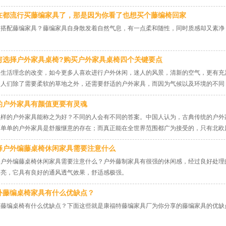
在都流行买藤编家具了，那是因为你看了也想买个藤编椅回家
何搭配藤编家具？藤编家具自身散发着自然气息，有一点柔和随性，同时质感却又素净，
何选择户外家具桌椅?购买户外家具桌椅四个关键要点
着生活理念的改变，如今更多人喜欢进行户外休闲，迷人的风景，清新的空气，更有充
，人们除了需要柔软的草地之外，还需要舒适的户外家具，而因为气候以及环境的不同
何选择合适的户外家具座椅呢，请跟随归简小编一起来了解下吧。
的户外家具有颜值更要有灵魂
么样的户外家具能称之为好？不同的人会有不同的答案。中国人认为，古典传统的户外
简单单的户外家具是舒服惬意的存在；而真正能在全世界范围都广为接受的，只有北欧
，代表着一种生活态度：把复杂的生活尽量简化！而这，也正是人们在当下各种复杂压
择户外编藤桌椅休闲家具需要注意什么
择户外编藤桌椅休闲家具需要注意什么？户外藤制家具有很强的休闲感，经过良好处理
越亮，它具有良好的通风透气效果，舒适感极强。
外藤编桌椅家具有什么优缺点？
外藤编桌椅有什么优缺点？下面这些就是康福特藤编家具厂为你分享的藤编家具的优缺