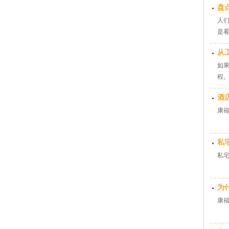
盘
人
是
从
如
程
酒
康
私
私
为
康