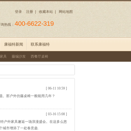
登录
注册
|
收藏本站
|
网站地图
400-6622-319
咨询热线：
康福特新闻
联系康福特
家具
藤编沙发
西餐厅桌椅
[ 06-11 10:59 ]
题。那户外仿藤桌椅一般能用几年？
[ 03-16 15:08 ]
福特户外家具邂逅一场浪漫盛会。在这多么悠
个城市增添了一处春意盎.