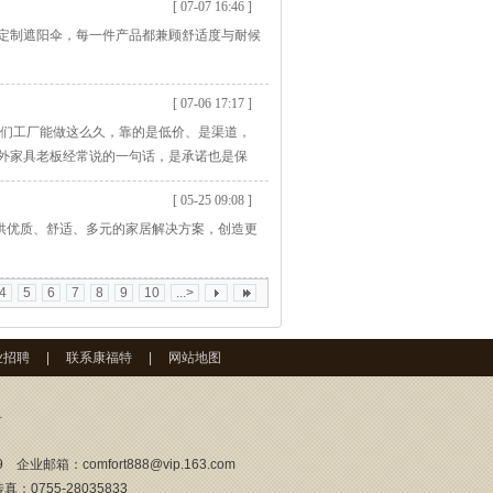
[ 07-07 16:46 ]
定制遮阳伞，每一件产品都兼顾舒适度与耐候
[ 07-06 17:17 ]
们工厂能做这么久，靠的是低价、是渠道，
外家具老板经常说的一句话，是承诺也是保
外。一批即将交付的户外家具，细节出现瑕
[ 05-25 09:08 ]
一时间叫停交付。连夜带队排查问题、拆解工
户提供优质、舒适、多元的家居解决方案，创造更
4
5
6
7
8
9
10
...>
业招聘
|
联系康福特
|
网站地图
号
9 企业邮箱：
comfort888@vip.163.com
真：0755-28035833