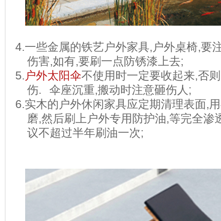
4.
一些金属的铁艺户外家具
,
户外桌椅
,
要
伤害
,
如有
,
要刷一点防锈漆上去
;
5.
户外太阳伞
不使用时一定要收起来
,
否则
伤
.
伞座沉重
,
搬动时注意砸伤人
;
6.
实木的户外
休闲家具
应定期清理表面
,
用
磨
,
然后刷上户外专用防护油
,
等完全渗
议不超过半年刷油一次
;