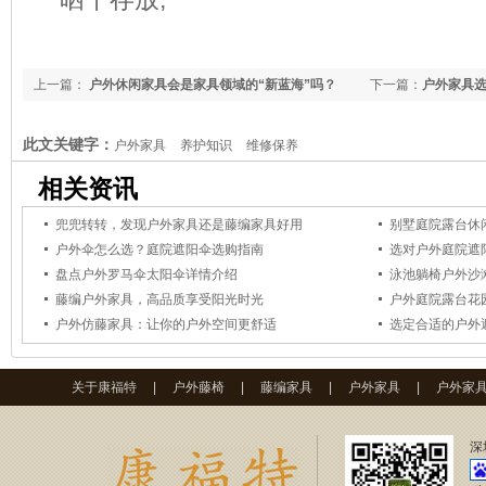
上一篇：
户外休闲家具会是家具领域的“新蓝海”吗？
下一篇：
户外家具
此文关键字：
户外家具
养护知识
维修保养
相关资讯
兜兜转转，发现户外家具还是藤编家具好用
别墅庭院露台休
户外伞怎么选？庭院遮阳伞选购指南
选对户外庭院遮
盘点户外罗马伞太阳伞详情介绍
泳池躺椅户外沙
藤编户外家具，高品质享受阳光时光
户外庭院露台花
户外仿藤家具：让你的户外空间更舒适
关于康福特
|
户外藤椅
|
藤编家具
|
户外家具
|
户外家
深