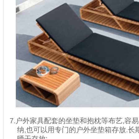
7.
户外家具
配套的坐垫和抱枕等布艺
,
容易
纳
,
也可以用专门的户外坐垫箱存放
.
长
晒干存放
;