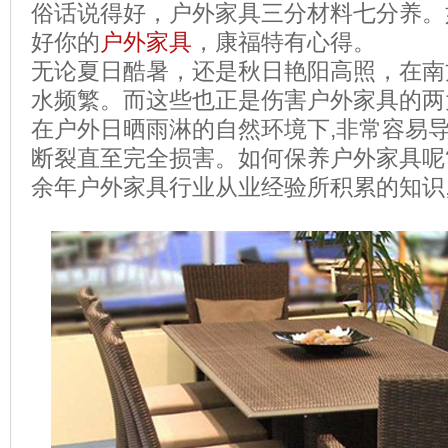
俗话说得好，户外家具
三分材料七分养。
好你的
户外家具
，
康福特有心得。
无论夏日酷暑，
还是秋日艳阳高照，在南
水频繁
。
而这些也正是伤害户外家具的两
在户外日晒雨淋的自然环境下
,
非常容易
断裂直至完全损害
。
如何保养户外家具呢
余年户外家具行业从业经验所积累的知识