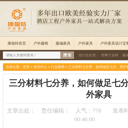
康福特首页
户外藤椅
藤编家具
户外家具
户外家具设计定
他们也在搜：
西餐厅桌椅
藤
当前位置：
首页
»
资讯中心
»
行业新闻
»
三分材料七分养，如何做足七分，养护
三分材料七分养，如何做足七
外家具
文章出处：
责任编辑：
人气：
778
发表时间
00:46:00