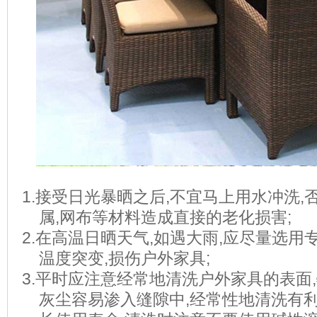
1.
接受日光暴晒之后
,
不宜马上用水冲洗
,
属
,
网布等材料造成直接的老化损害
;
2.
在高温日晒天气
,
如遇大雨
,
应尽量选用
温度突变
,
损伤户外家具
;
3.
平时应注意经常地清洗户外家具的表面
,
灰尘容易渗入缝隙中
,
经常性地清洗有