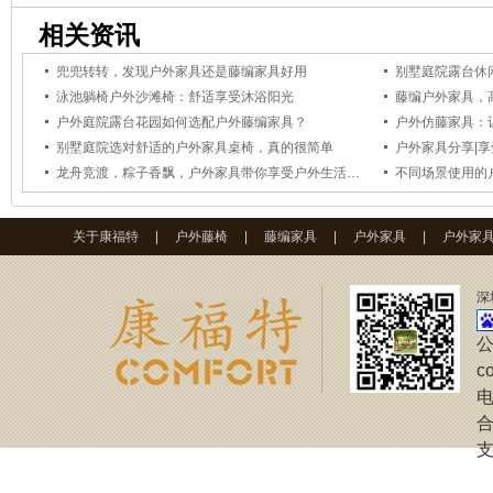
相关资讯
兜兜转转，发现户外家具还是藤编家具好用
别墅庭院露台休
泳池躺椅户外沙滩椅：舒适享受沐浴阳光
藤编户外家具，
户外庭院露台花园如何选配户外藤编家具？
户外仿藤家具：
别墅庭院选对舒适的户外家具桌椅，真的很简单
户外家具分享|
龙舟竞渡，粽子香飘，户外家具带你享受户外生活更能突显节日气氛
不同场景使用的
关于康福特
|
户外藤椅
|
藤编家具
|
户外家具
|
户外家
深
公
c
电
合