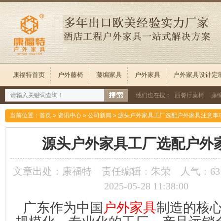
康福特首页
户外藤椅
藤编家具
户外家具
户外家具设计定
他们也在搜：
西餐厅桌椅
藤
当前位置：
首页
»
资讯中心
»
公司新闻
»
源头户外家具工厂选配户外家具注意事
源头户外家具工厂选配户外
文章出处：康福特
责任编辑：朱荣
人气：
63
2025-05-28 11:38:00
广东作为中国
户外家具
制造的核