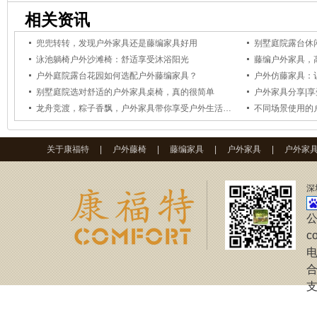
相关资讯
兜兜转转，发现户外家具还是藤编家具好用
别墅庭院露台休
泳池躺椅户外沙滩椅：舒适享受沐浴阳光
藤编户外家具，
户外庭院露台花园如何选配户外藤编家具？
户外仿藤家具：
别墅庭院选对舒适的户外家具桌椅，真的很简单
户外家具分享|
龙舟竞渡，粽子香飘，户外家具带你享受户外生活更能突显节日气氛
不同场景使用的
关于康福特
|
户外藤椅
|
藤编家具
|
户外家具
|
户外家
深
公
c
电
合