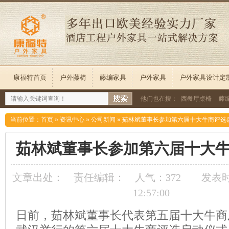
康福特首页
户外藤椅
藤编家具
户外家具
户外家具设计定
他们也在搜：
西餐厅桌椅
藤
当前位置：
首页
»
资讯中心
»
公司新闻
»
茹林斌董事长参加第六届十大牛商评选
茹林斌董事长参加第六届十大
文章出处：
责任编辑：
人气：
372
发表时间
12:57:00
日前，茹林斌董事长代表第五届十大牛商