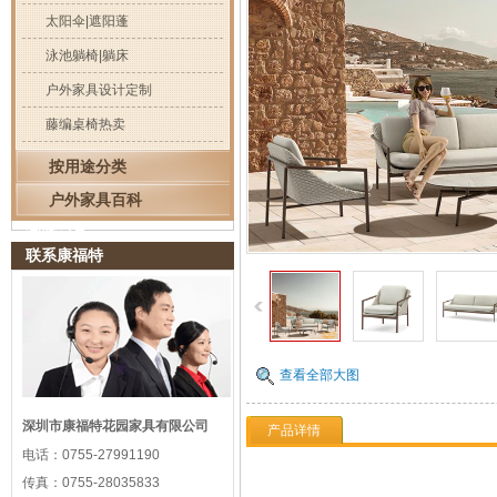
太阳伞|遮阳蓬
泳池躺椅|躺床
户外家具设计定制
藤编桌椅热卖
按用途分类
户外家具百科
浏览记录
联系康福特
查看全部大图
深圳市康福特花园家具有限公司
产品详情
电话：
0755-27991190
传真：
0755-28035833