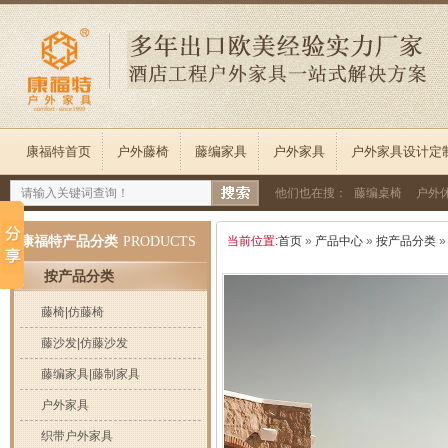
康福特首页
户外藤椅
藤编家具
户外家具
户外家具设计定
他们也在搜：
藤编桌椅
户外
康福特产品分类
PRODUCTS
当前位置:
首页
»
产品中心
»
按产品分类
按产品分类
藤椅|仿藤椅
藤沙发|仿藤沙发
藤编家具|藤制家具
户外家具
织带户外家具