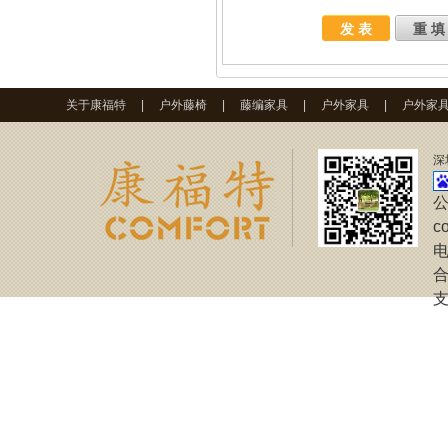
关于康福特
|
户外藤椅
|
藤编家具
|
户外家具
|
户外家
深
公
c
电
合