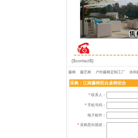
{$contact$}
藤椅
藤艺椅
户外藤椅定制工厂
休闲
采购：江南藤椅阳台桌椅组合
*
联系人：
*
手机号码：
电子邮件：
*
采购意向描述：