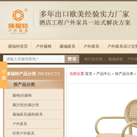
康福特首页
户外藤椅
藤编家具
户外家具
户外家具设计定
他们也在搜：
藤编桌椅
户外
康福特产品分类
PRODUCTS
当前位置:
首页
»
产品中心
»
按产品分类
按产品分类
藤椅|仿藤椅
藤沙发|仿藤沙发
藤编家具|藤制家具
户外家具
织带户外家具