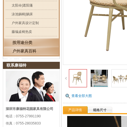
太阳伞|遮阳蓬
泳池躺椅|躺床
户外家具设计定制
藤编桌椅热卖
按用途分类
户外家具百科
浏览记录
联系康福特
查看全部大图
深圳市康福特花园家具有限公司
产品详情
规格尺寸
电话：
0755-27991190
传真：
0755-28035833