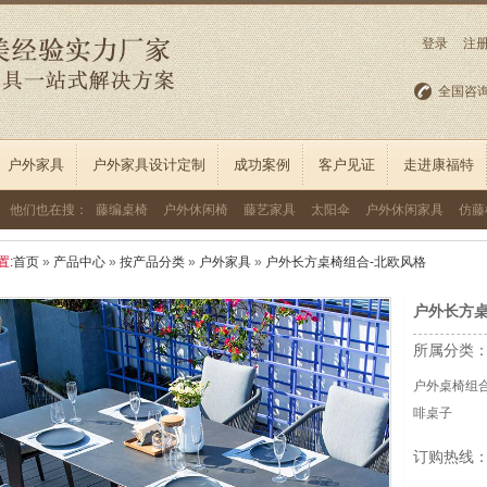
登录
注
全国咨
户外家具
户外家具设计定制
成功案例
客户见证
走进康福特
他们也在搜：
藤编桌椅
户外休闲椅
藤艺家具
太阳伞
户外休闲家具
仿藤
置:
首页
»
产品中心
»
按产品分类
»
户外家具
»
户外长方桌椅组合-北欧风格
户外长方桌
所属分类
户外桌椅组
啡桌子
订购热线