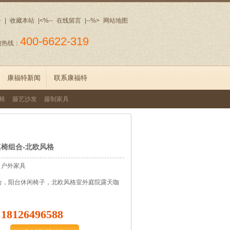
册
|
收藏本站
|<%--
在线留言
|--%>
网站地图
400-6622-319
询热线：
康福特新闻
联系康福特
椅
藤艺沙发
藤制家具
椅组合-北欧风格
：
户外家具
合，阳台休闲椅子，北欧风格室外庭院露天咖
18126496588
：