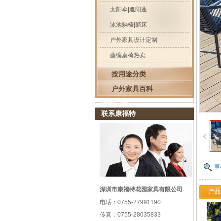
太阳伞|遮阳蓬
泳池躺椅|躺床
户外家具设计定制
藤编桌椅热卖
按用途分类
户外家具百科
浏览记录
联系康福特
查
深圳市康福特花园家具有限公司
产品
电话：
0755-27991190
传真：
0755-28035833