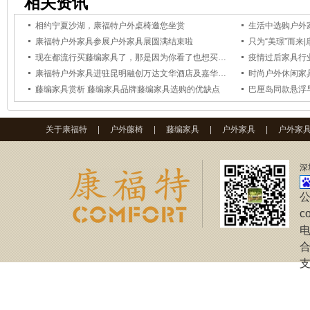
相关资讯
相约宁夏沙湖，康福特户外桌椅邀您坐赏
生活中选购户外
康福特户外家具参展户外家具展圆满结束啦
只为“美璟”而来
现在都流行买藤编家具了，那是因为你看了也想买个藤编椅回家
疫情过后家具行
康福特户外家具进驻昆明融创万达文华酒店及嘉华酒店
时尚户外休闲家
藤编家具赏析 藤编家具品牌藤编家具选购的优缺点
巴厘岛同款悬浮
关于康福特
|
户外藤椅
|
藤编家具
|
户外家具
|
户外家
深
公
c
电
合