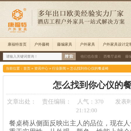
康福特首页
户外藤椅
藤编家具
户外家具
户外家具设计定
他们也在搜：
西餐厅桌椅
藤
当前位置：
首页
»
资讯中心
»
行业新闻
»
怎么找到你心仪的餐桌椅
怎么找到你心仪的
文章出处：
责任编辑：
人气：
370
发表时间
21:12:00
餐桌椅从侧面反映出主人的品位，现在人