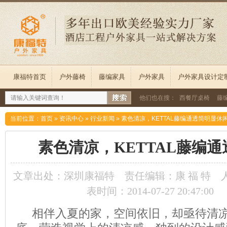
康福特首页
户外藤椅
藤编家具
户外家具
户外家具设计定
他们也在搜：
西餐厅桌椅
藤
当前位置：
首页
»
资讯中心
»
行业新闻
»
素色清凉，KETTAL藤编通透简明显休
素色清凉，KETTAL藤编
文章出处：深圳康福特
责任编辑：康 福 特
表时间：2014-07-27 20:47:00
相伴入夏的家，空间依旧，却亟待清凉