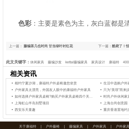
色彩
：主要是素色为主，灰白蓝都是
上一篇：
藤编茶几也时尚 甘当绿叶衬红花
下一篇：
酷毙了！
此文关键字：
休闲家具
藤编沙发
kettal藤编家具
家具设计
康福特
400
相关资讯
相约宁夏沙湖，康福特户外桌椅邀您坐赏
生活中选购户外
户外家具太漂亮，外国友人眼中的康福特户外家具
只为“美璟”而来
如何选择户外家具桌椅?购买户外家具桌椅四个关键要点
时尚户外休闲家
上海虹山半岛别墅项目
上海台尚创意园
西安乐天童趣
重庆香港置地约
关于康福特
|
户外藤椅
|
藤编家具
|
户外家具
|
户外家