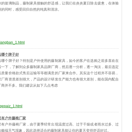
凉的玻璃制品，藤制家具接触的舒适感，让我们在炎炎夏日除去疲惫，在体验
爽的同时，感受回归自然的纯真和清凉。
gliangban_1.html
具哪个牌子好
具哪个牌子好？特别是户外使用的藤制家具，如今的客户在选购之前多喜欢在
索一下，了解到众多藤制家具品牌厂商，然后逐一分析，逐一淘汰，最后选定
品质量价格款式售后运输等等都满意的厂家来合作。其实这个过程并不容易，
家厂商资质差别很大，产品的设计研发生产能力也有很大差别，能在国内配合
厂商并不多。我们建议从如下几点考虑
agepaiz_1.html
里有户外藤椅厂家
里有户外藤椅厂家，由于夏季经常出现温度过高、过于干燥或者雨水过多、过
的极端天气现象，因此选择适合的藤制家具能让你的夏天变得舒适好过。