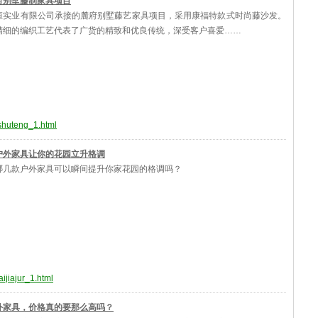
府别墅藤制家具项目
恒实业有限公司承接的麓府别墅藤艺家具项目，采用康福特款式时尚藤沙发。
精细的编织工艺代表了广货的精致和优良传统，深受客户喜爱……
eshuteng_1.html
户外家具让你的花园立升格调
哪几款户外家具可以瞬间提升你家花园的格调吗？
ijiajur_1.html
外家具，价格真的要那么高吗？