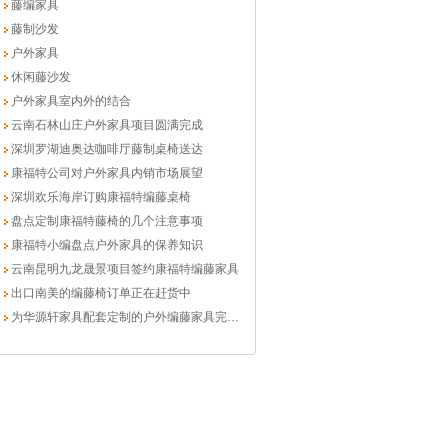
藤编家具
藤制沙发
户外家具
休闲藤沙发
户外家具室内外的结合
云南石林山庄户外家具项目圆满完成
深圳罗湖迪奥达咖啡厅藤制桌椅送达
康福特公司对户外家具内销市场展望
深圳欢乐海岸订购康福特编藤桌椅
盘点定制康福特藤椅的几个注意事项
康福特小编盘点户外家具的保养知识
云南昆明九龙晟景项目签约康福特编藤家具
出口南美的编藤椅订单正在赶货中
为华源轩家具配套定制的户外编藤家具完工交运