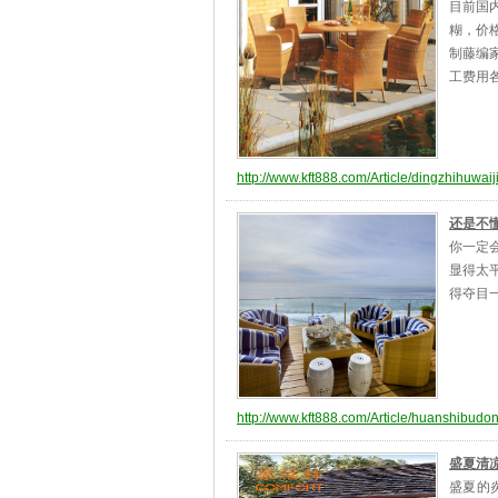
目前国
糊，价
制藤编
工费用
http://www.kft888.com/Article/dingzhihuwaij
还是不
你一定
显得太
得夺目一
http://www.kft888.com/Article/huanshibudo
盛夏清
盛夏的