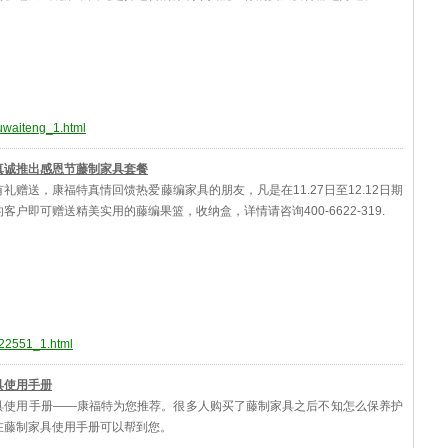
huwaiteng_1.html
真诚推出感恩节藤制家具套餐
礼赠送，康福特真情回馈热爱藤编家具的朋友，凡是在11.27日至12.12日期
客户即可赠送精美实用的藤编果篮，收纳盒，详情请咨询400-6622-319.
722551_1.html
具使用手册
具使用手册——康福特为您推荐。很多人购买了藤制家具之后不知怎么保养护
在藤制家具使用手册可以帮到您。