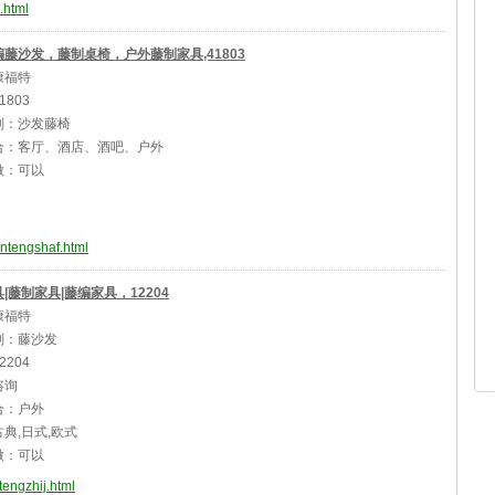
.html
藤沙发，藤制桌椅，户外藤制家具,41803
康福特
1803
别：沙发藤椅
合：客厅、酒店、酒吧、户外
做：可以
antengshaf.html
|藤制家具|藤编家具，12204
康福特
别：藤沙发
2204
咨询
合：户外
典,日式,欧式
做：可以
tengzhij.html