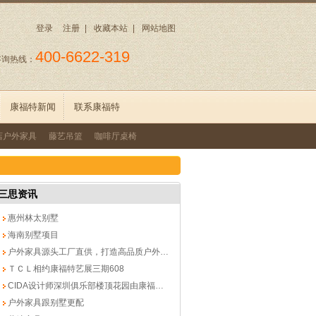
登录
注册
|
收藏本站
|
网站地图
400-6622-319
咨询热线：
康福特新闻
联系康福特
店户外家具
藤艺吊篮
咖啡厅桌椅
三思资讯
惠州林太别墅
海南别墅项目
户外家具源头工厂直供，打造高品质户外生活
ＴＣＬ相约康福特艺展三期608
CIDA设计师深圳俱乐部楼顶花园由康福特亲力打造
户外家具跟别墅更配