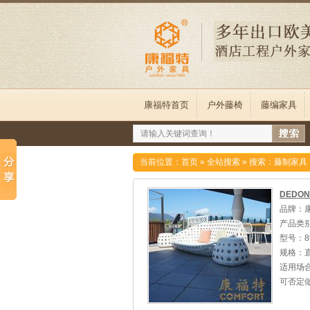
康福特首页
户外藤椅
藤编家具
当前位置：
首页
»
全站搜索
» 搜索：藤制家具
DEDO
品牌：
产品类
型号：8
规格：直
适用场
可否定