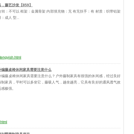
，藤艺沙发【859】
转：不可以 框架：金属骨架 内部填充物：无 有无扶手：有 材质：织带铝架
：成人 型...
tengyish.html
外编藤桌椅休闲家具需要注意什么
外编藤桌椅休闲家具需要注意什么？户外藤制家具有很强的休闲感，经过良好
藤制家具，平时可以多坐它，藤吸人气，越坐越亮，它具有良好的通风透气效
适感极强。
.html