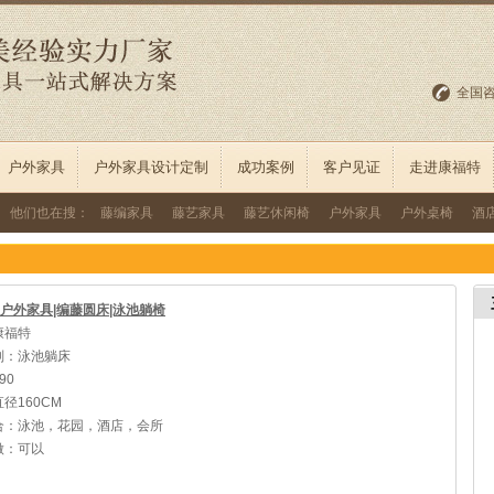
全国
户外家具
户外家具设计定制
成功案例
客户见证
走进康福特
他们也在搜：
藤编家具
藤艺家具
藤艺休闲椅
户外家具
户外桌椅
酒
N户外家具|编藤圆床|泳池躺椅
康福特
别：泳池躺床
90
径160CM
合：泳池，花园，酒店，会所
做：可以