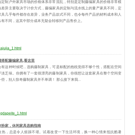
内定制户外家具市场的价格体系非常混乱，特别是定制藤编家具的价格非常模
格差异主要取决于计价方式，藤编家具的定制与流水线上的量产家具不同，定
家具几乎每件都存在差异，业务产品款式不同，也令每件产品的材料成本和人
各有不同，这其中部分成本无疑会转移到产品售价上。
iajujia_1.html
懂搭配藤编家具,看这里
会有这种时候吧，选购藤制家具，可是标配的抱枕觉得不够个性，搭配在空间
平淡乏味。你拥有了一套很漂亮的藤制家具，你很想让这套家具在整个空间变
些，别人惊奇藤制家具并不单调！ 那么接下来我...
ngdapeite_1.html
凉扮家，休闲家具选购指南
炎热，总是令人烦躁不堪。试着改变一下生活环境，换一种心情来抵抗酷暑