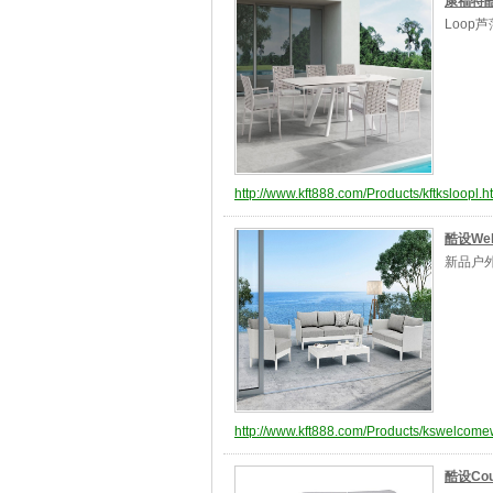
康福特酷
Loo
http://www.kft888.com/Products/kftksloopl.h
酷设We
新品户外
http://www.kft888.com/Products/kswelcome
酷设Co