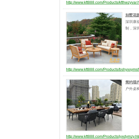
http://www.kft888.com/Products/kfthwzyvar.
别墅花
深圳康
制，深圳
http://www.kft888.com/Products/bshyxxymsf
简约现
户外桌
http://www.kft888.com/Products/jyxdymzy.ht