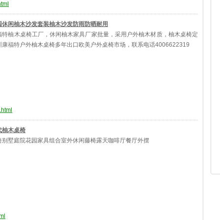
html
园休闲柚木沙发套装柚木沙发防雨防晒耐用
福特柚木桌椅工厂，休闲柚木家具厂家批量，采用户外柚木材质，柚木桌椅定
康福特户外柚木桌椅多年出口欧美户外桌椅市场，联系电话4006622319
.html
代柚木桌椅
椅别墅庭院花园家具组合室外休闲藤椅露天咖啡厅餐厅外摆
ml