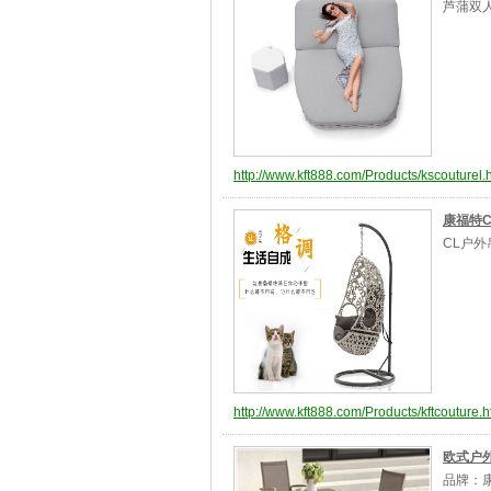
芦蒲双
http://www.kft888.com/Products/kscouturel.
康福特C
CL户
http://www.kft888.com/Products/kftcouture.h
欧式户
品牌：