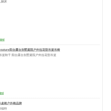
人躺床
html
outure阳台露台别墅庭院户外拉花型吊篮吊椅
外吊篮秋千 阳台露台别墅庭院户外拉花型吊篮
tml
外桌椅户外椅品牌
康福特