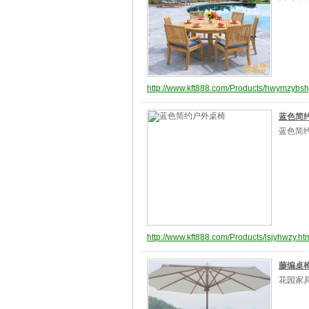
http://www.kft888.com/Products/hwymzybsh
蓝色简
蓝色简
http://www.kft888.com/Products/lsjyhwzy.ht
藤编桌
花园家