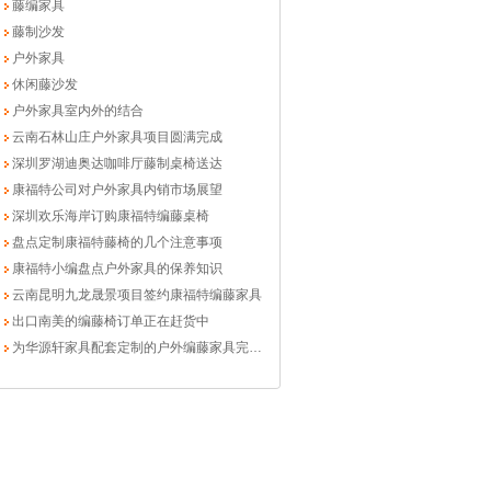
藤编家具
藤制沙发
户外家具
休闲藤沙发
户外家具室内外的结合
云南石林山庄户外家具项目圆满完成
深圳罗湖迪奥达咖啡厅藤制桌椅送达
康福特公司对户外家具内销市场展望
深圳欢乐海岸订购康福特编藤桌椅
盘点定制康福特藤椅的几个注意事项
康福特小编盘点户外家具的保养知识
云南昆明九龙晟景项目签约康福特编藤家具
出口南美的编藤椅订单正在赶货中
为华源轩家具配套定制的户外编藤家具完工交运