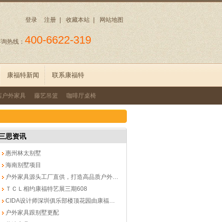
登录
注册
|
收藏本站
|
网站地图
400-6622-319
咨询热线：
康福特新闻
联系康福特
店户外家具
藤艺吊篮
咖啡厅桌椅
三思资讯
惠州林太别墅
海南别墅项目
户外家具源头工厂直供，打造高品质户外生活
ＴＣＬ相约康福特艺展三期608
CIDA设计师深圳俱乐部楼顶花园由康福特亲力打造
户外家具跟别墅更配