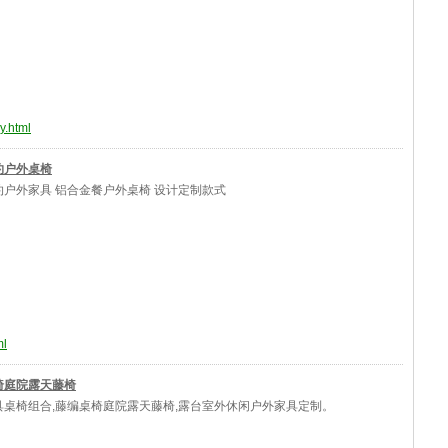
y.html
约户外桌椅
约户外家具 铝合金餐户外桌椅 设计定制款式
ml
椅庭院露天藤椅
具桌椅组合,藤编桌椅庭院露天藤椅,露台室外休闲户外家具定制。