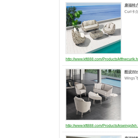
康福特户
Curl
http://www.kft888.com/Products/kfthwcurlk.h
酷设Wi
Wing
http://www.kft888.com/Products/kswingsfxh.