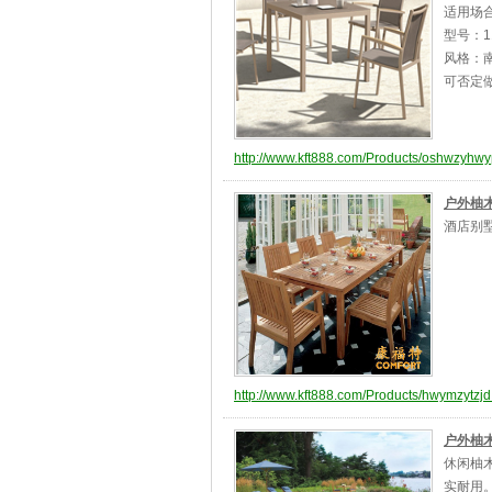
适用场
型号：1
风格：南
可否定
http://www.kft888.com/Products/oshwzyhwy
户外柚
酒店别
http://www.kft888.com/Products/hwymzytzjd
户外柚
休闲柚
实耐用