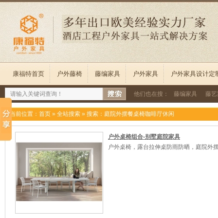
康福特首页
户外藤椅
藤编家具
户外家具
户外家具设计定
他们也在搜：
藤编家具
藤艺
当前位置：
首页
»
全站搜索
» 搜索：庭院外摆餐桌椅咖啡厅休闲
户外桌椅组合-别墅庭院家具
户外桌椅，露台拉伸桌防雨防晒，庭院外